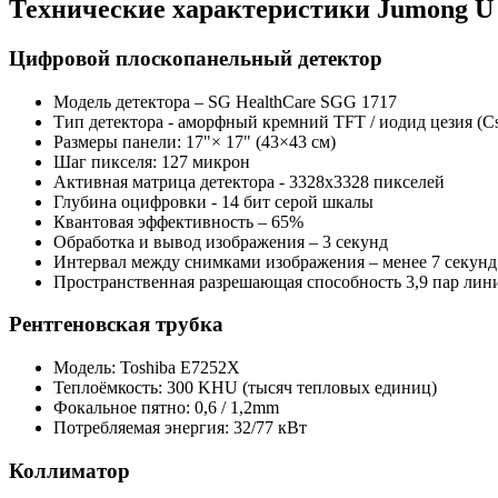
Технические характеристики Jumong U
Цифровой плоскопанельный детектор
Модель детектора – SG HealthCare SGG 1717
Тип детектора - аморфный кремний TFT / иодид цезия (Cs
Размеры панели: 17"× 17" (43×43 см)
Шаг пикселя: 127 микрон
Активная матрица детектора - 3328x3328 пикселей
Глубина оцифровки - 14 бит серой шкалы
Квантовая эффективность – 65%
Обработка и вывод изображения – 3 секунд
Интервал между снимками изображения – менее 7 секунд
Пространственная разрешающая способность 3,9 пар лин
Рентгеновская трубка
Модель: Toshiba E7252X
Теплоёмкость: 300 KHU (тысяч тепловых единиц)
Фокальное пятно: 0,6 / 1,2mm
Потребляемая энергия: 32/77 кВт
Коллиматор