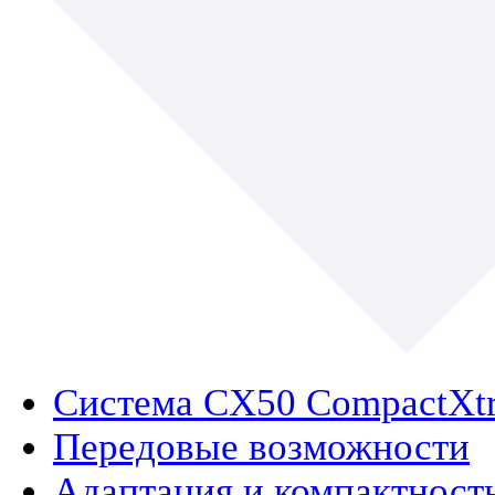
Система CX50 CompactXt
Передовые возможности
Адаптация и компактност