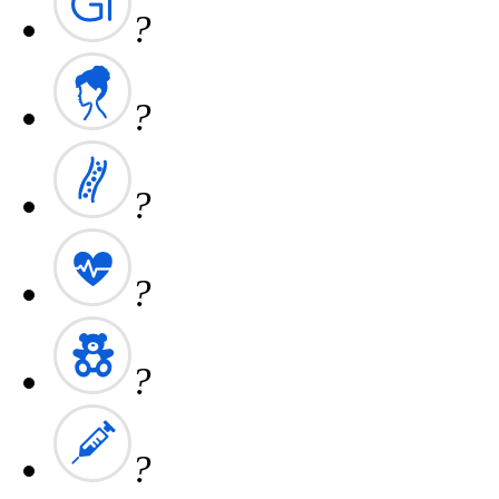
?
?
?
?
?
?