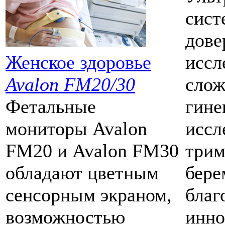
сист
дове
Женское здоровье
иссл
Avalon FM20/30
слож
Фетальные
гине
мониторы Avalon
иссл
FM20 и Avalon FM30
трим
обладают цветным
бере
сенсорным экраном,
благ
возможностью
инн