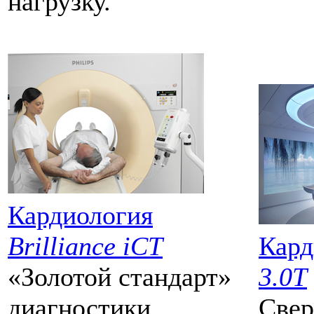
нагрузку.
Кардиология
Brilliance iCT
Кард
«Золотой стандарт»
3.0T
диагностики
Свер