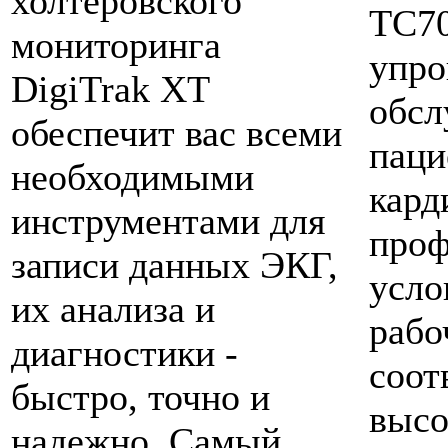
холтеровского
TC70
мониторинга
упро
DigiTrak XT
обсл
обеспечит вас всеми
паци
необходимыми
кард
инструментами для
проф
записи данных ЭКГ,
усло
их анализа и
рабо
диагностики -
соот
быстро, точно и
выс
надежно. Самый