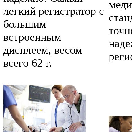
мед
легкий регистратор с
стан
большим
точн
встроенным
наде
дисплеем, весом
реги
всего 62 г.