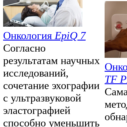
Онкология
EpiQ 7
Согласно
результатам научных
Онко
исследований,
TF 
сочетание эхографии
Сама
с ультразвуковой
мето
эластографией
обна
способно уменьшить