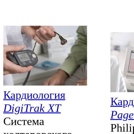
Кардиология
Кард
DigiTrak XT
Page
Система
Phil