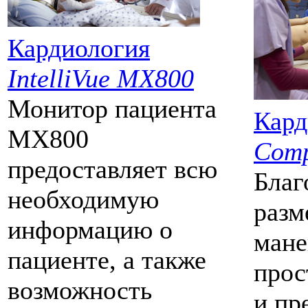
Кардиология
IntelliVue MX800
Монитор пациента
Кард
MX800
Comp
предоставляет всю
Благ
необходимую
разм
информацию о
мане
пациенте, а также
прос
возможность
и пр