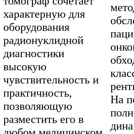
томограф сочетает
мето
характерную для
обсл
оборудования
паци
радионуклидной
онко
диагностики
обхо
высокую
клас
чувствительность и
рент
практичность,
На п
позволяющую
пол
разместить его в
дина
любом медицинском