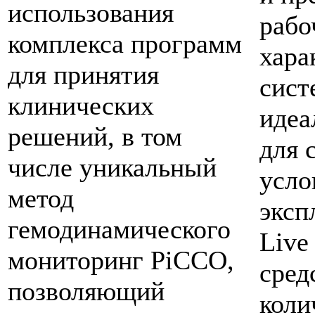
использования
рабо
комплекса программ
хара
для принятия
сист
клинических
идеа
решений, в том
для 
числе уникальный
усло
метод
эксп
гемодинамического
Live
мониторинг PiCCO,
сред
позволяющий
коли