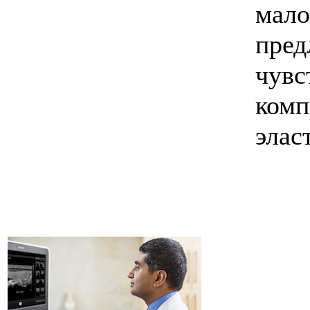
мало
пред
чувс
комп
элас