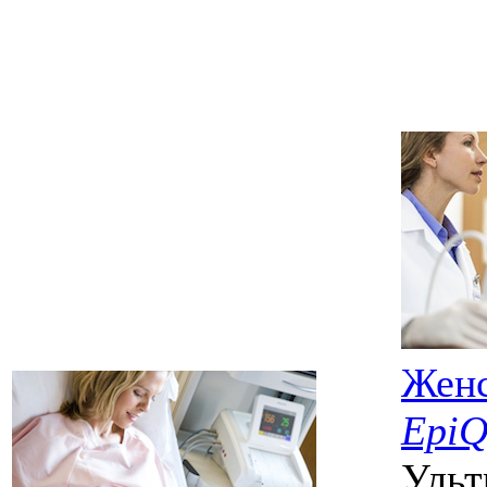
Женс
EpiQ
Ульт