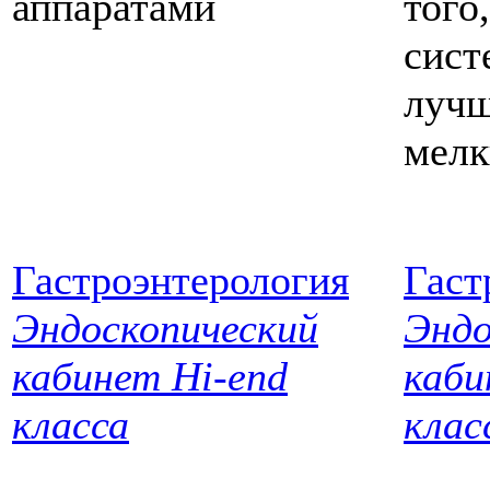
аппаратами
того
сист
лучш
мелк
Гастроэнтерология
Гаст
Эндоскопический
Эндо
кабинет Hi-end
каби
класса
клас