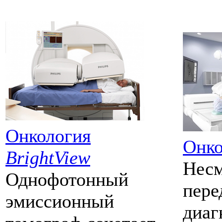
Онкология
Онко
BrightView
Несм
Однофотонный
пере
эмиссионный
диаг