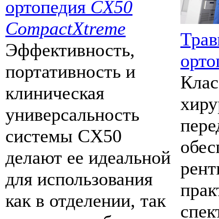
ортопедия
CX50
CompactXtreme
Трав
Эффективность,
орто
портативность и
Клас
клиническая
хиру
универсальность
пере
системы CX50
обес
делают ее идеальной
рент
для использования
прак
как в отделении, так
спек