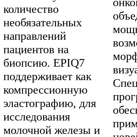
онко
количество
объе
необязательных
мощ
направлений
возм
пациентов на
морф
биопсию. EPIQ7
визу
поддерживает как
Спец
компрессионную
прог
эластографию, для
обес
исследования
прим
молочной железы и
нове