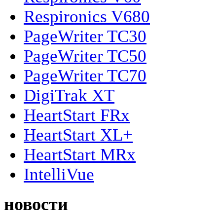
Respironics V680
PageWriter TC30
PageWriter TC50
PageWriter TC70
DigiTrak XT
HeartStart FRx
HeartStart XL+
HeartStart MRx
IntelliVue
новости