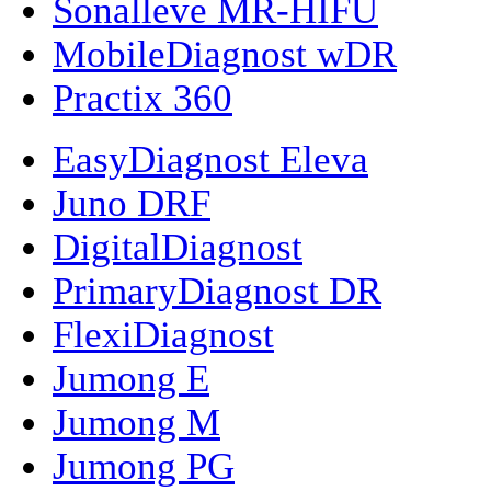
Sonalleve MR-HIFU
MobileDiagnost wDR
Practix 360
EasyDiagnost Eleva
Juno DRF
DigitalDiagnost
PrimaryDiagnost DR
FlexiDiagnost
Jumong E
Jumong M
Jumong PG