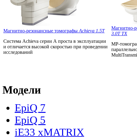
Магнитно-р
Магнитно-резонансные томографы
Achieva 1.5T
3.0T TX
Система Achieva серии А проста в эксплуатации
МР-томограф
и отличается высокой скоростью при проведении
параллельн
исследований
MultiTransmi
Модели
EpiQ 7
EpiQ 5
iE33 xMATRIX