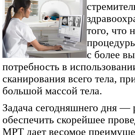
стремител
здравоохр
того, что
процедуры
с более в
потребность в использовани
сканирования всего тела, пр
большой массой тела.
Задача сегодняшнего дня — 
обеспечить скорейшее прове
МРТ дает весомое преимущес