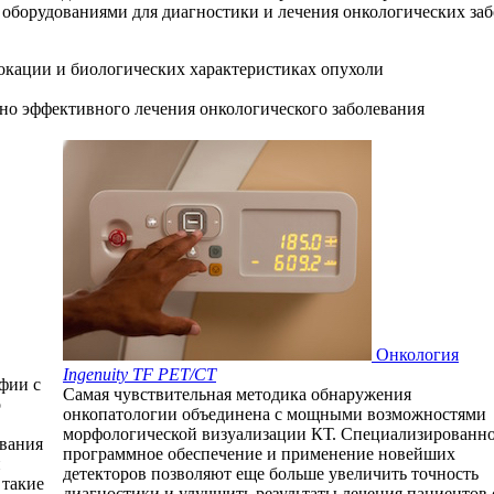
 оборудованиями для диагностики и лечения онкологических заб
окации и биологических характеристиках опухоли
но эффективного лечения онкологического заболевания
Онкология
Ingenuity TF PET/CT
фии с
Самая чувствительная методика обнаружения
о
онкопатологии объединена с мощными возможностями
морфологической визуализации КТ. Специализированн
ования
программное обеспечение и применение новейших
й
детекторов позволяют еще больше увеличить точность
 такие
диагностики и улучшить результаты лечения пациентов 