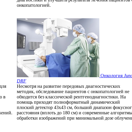
онкопатологией.
Онкология
Jun
DRF
для
Несмотря на развитие передовых диагностических
методик, обследование пациентов с онкопатологией не
о в
обходится без классической рентгенодиагностики. На
помощь приходят полноформатный динамический
плоский детектор 43х43 см, большой диапазон фокусно
жений.
расстояния (вплоть до 180 см) и современные алгоритм
обработки изображений при минимальной дозе облучен