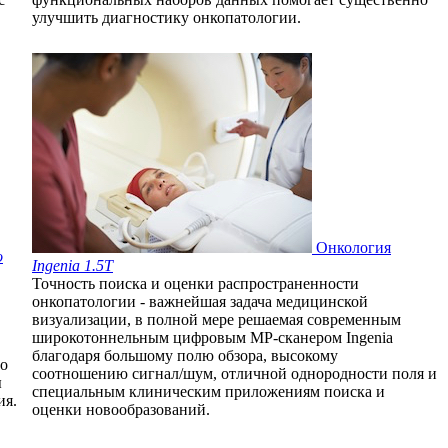
улучшить диагностику онкопатологии.
Онкология
o
Ingenia 1.5T
Точность поиска и оценки распространенности
онкопатологии - важнейшая задача медицинской
визуализации, в полной мере решаемая современным
широкотоннельным цифровым МР-сканером Ingenia
благодаря большому полю обзора, высокому
го
соотношению сигнал/шум, отличной однородности поля и
ы
специальным клиническим приложениям поиска и
ия.
оценки новообразований.