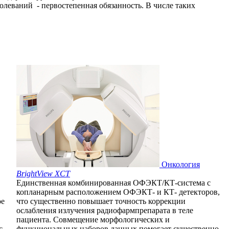
олеваний - первостепенная обязанность. В числе таких
Онкология
BrightView XCT
Единственная комбинированная ОФЭКТ/КТ-система с
копланарным расположением ОФЭКТ- и КТ- детекторов,
ое
что существенно повышает точность коррекции
ослабления излучения радиофармпрепарата в теле
пациента. Совмещение морфологических и
с
функциональных наборов данных помогает существенно