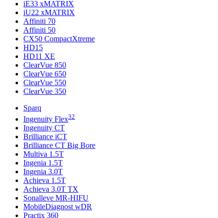
iE33 xMATRIX
iU22 xMATRIX
Affiniti 70
Affiniti 50
CX50 CompactXtreme
HD15
HD11 XE
ClearVue 850
ClearVue 650
ClearVue 550
ClearVue 350
Sparq
32
Ingenuity Flex
Ingenuity CT
Brilliance iCT
Brilliance CT Big Bore
Multiva 1.5T
Ingenia 1.5T
Ingenia 3.0T
Achieva 1.5T
Achieva 3.0T TX
Sonalleve MR-HIFU
MobileDiagnost wDR
Practix 360