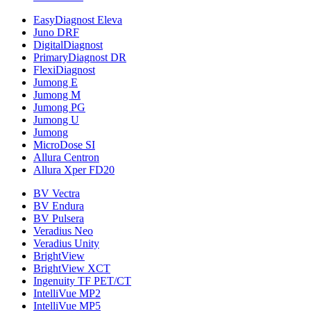
EasyDiagnost Eleva
Juno DRF
DigitalDiagnost
PrimaryDiagnost DR
FlexiDiagnost
Jumong E
Jumong M
Jumong PG
Jumong U
Jumong
MicroDose SI
Allura Centron
Allura Xper FD20
BV Vectra
BV Endura
BV Pulsera
Veradius Neo
Veradius Unity
BrightView
BrightView XCT
Ingenuity TF PET/CT
IntelliVue MP2
IntelliVue MP5