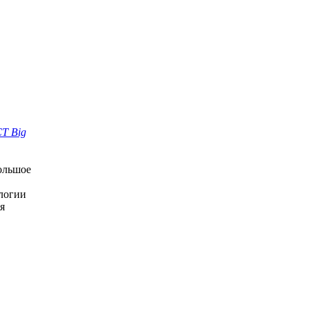
CT Big
большое
логии
я