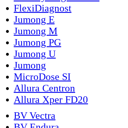
FlexiDiagnost
Jumong E
Jumong M
Jumong PG
Jumong U
Jumong
MicroDose SI
Allura Centron
Allura Xper FD20
BV Vectra
BV Endura