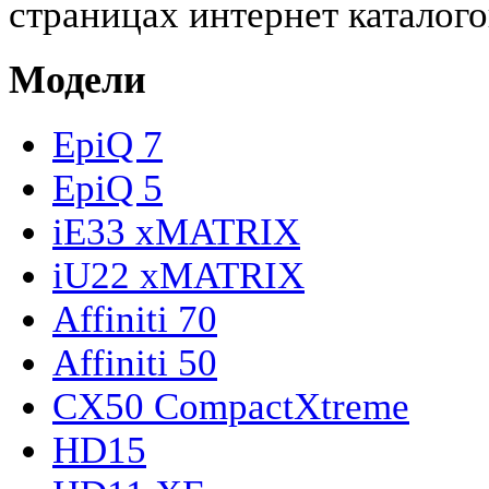
страницах интернет каталого
Модели
EpiQ 7
EpiQ 5
iE33 xMATRIX
iU22 xMATRIX
Affiniti 70
Affiniti 50
CX50 CompactXtreme
HD15