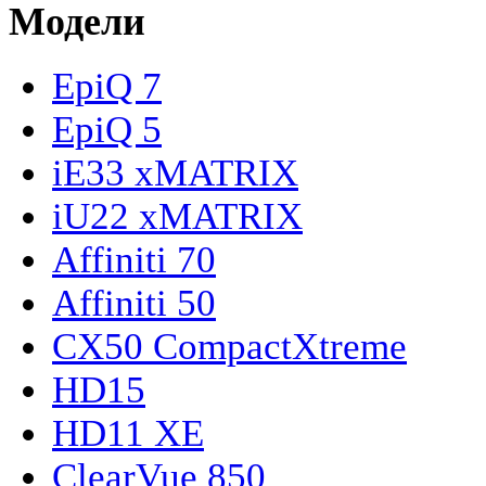
Модели
EpiQ 7
EpiQ 5
iE33 xMATRIX
iU22 xMATRIX
Affiniti 70
Affiniti 50
CX50 CompactXtreme
HD15
HD11 XE
ClearVue 850