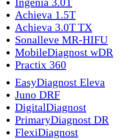
Ingenia 3.0T
Achieva 1.5T
Achieva 3.0T TX
Sonalleve MR-HIFU
MobileDiagnost wDR
Practix 360
EasyDiagnost Eleva
Juno DRF
DigitalDiagnost
PrimaryDiagnost DR
FlexiDiagnost