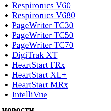
Respironics V60
Respironics V680
PageWriter TC30
PageWriter TC50
PageWriter TC70
DigiTrak XT
HeartStart FRx
HeartStart XL+
HeartStart MRx
IntelliVue
новости