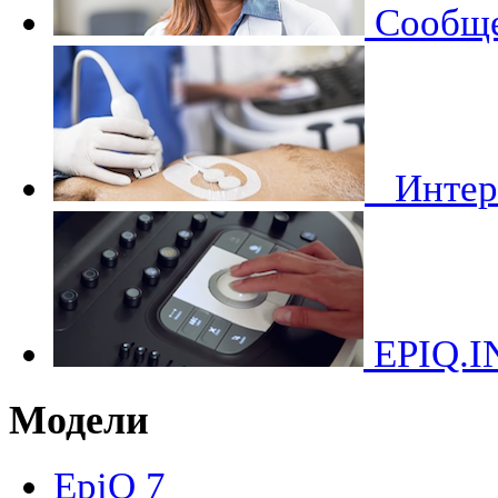
Сообще
Инте
EPIQ.I
Модели
EpiQ 7