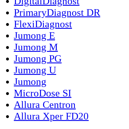
DigitalDiagnost
PrimaryDiagnost DR
FlexiDiagnost
Jumong E
Jumong M
Jumong PG
Jumong U
Jumong
MicroDose SI
Allura Centron
Allura Xper FD20