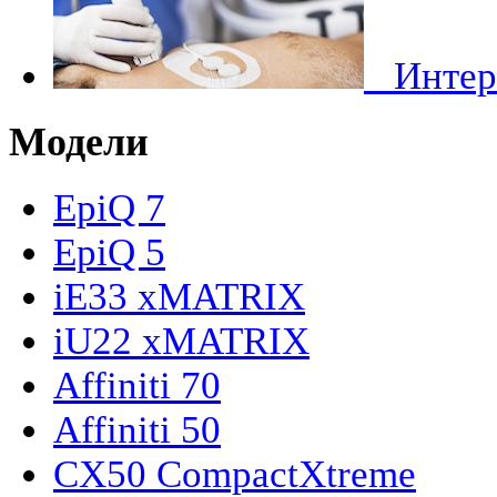
Инте
Модели
EpiQ 7
EpiQ 5
iE33 xMATRIX
iU22 xMATRIX
Affiniti 70
Affiniti 50
CX50 CompactXtreme