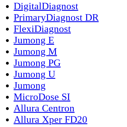
DigitalDiagnost
PrimaryDiagnost DR
FlexiDiagnost
Jumong E
Jumong M
Jumong PG
Jumong U
Jumong
MicroDose SI
Allura Centron
Allura Xper FD20