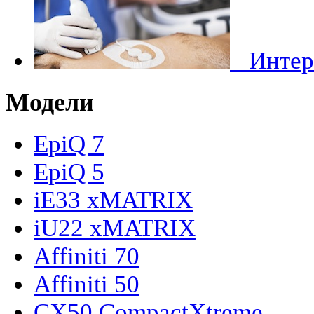
Инте
Модели
EpiQ 7
EpiQ 5
iE33 xMATRIX
iU22 xMATRIX
Affiniti 70
Affiniti 50
CX50 CompactXtreme