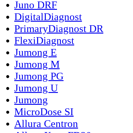
Juno DRF
DigitalDiagnost
PrimaryDiagnost DR
FlexiDiagnost
Jumong E
Jumong M
Jumong PG
Jumong U
Jumong
MicroDose SI
Allura Centron