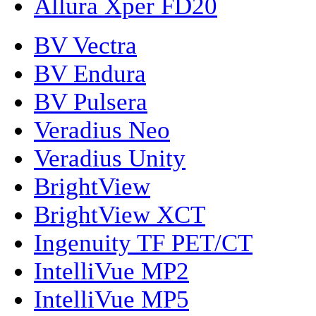
Allura Xper FD20
BV Vectra
BV Endura
BV Pulsera
Veradius Neo
Veradius Unity
BrightView
BrightView XCT
Ingenuity TF PET/CT
IntelliVue MP2
IntelliVue MP5