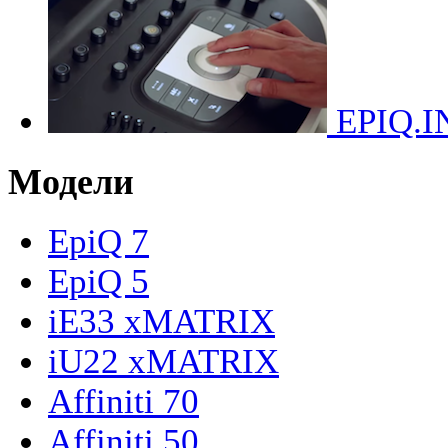
EPIQ.I
Модели
EpiQ 7
EpiQ 5
iE33 xMATRIX
iU22 xMATRIX
Affiniti 70
Affiniti 50